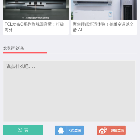
TCL发布Q系列旗舰回音壁：打破
聚焦睡眠舒适体验！创维空调以全
海外...
龄 AI...
发表评论0条
发 表