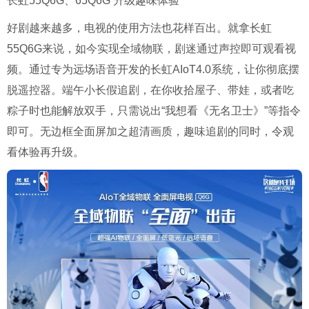
长虹
55Q6G
、
65Q6G
升级趣味体验
好剧越来越多，电视的使用方法也花样百出。就拿长虹
55Q6G
来说，如今实现全域物联，剧迷通过声控即可观看视
频。通过专为远场语音开发的长虹
AIoT4.0
系统，让你彻底摆
脱遥控器。端午小长假追剧，在你收拾屋子、带娃，或者吃
粽子时也能解放双手，只需说出“我想看《无名卫士》”等指令
即可。无边框全面屏加之超清画质，趣味追剧的同时，令观
看体验再升级。