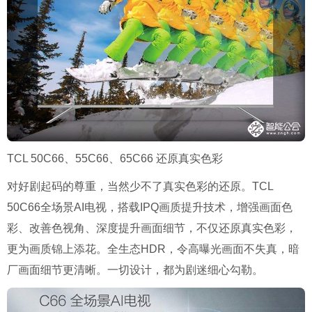
TCL 50C66、
55C66
、
65C66
还原真实色彩
对好剧起码的尊重，当然少不了真实色彩的还原。
TCL
50C66
全场景
AI
电视，搭载
IPQ
画质提升技术，增强画面色
彩、改善色视角、深度提升画面细节，不仅还原真实色彩，
更为画质锦上添花。全生态
HDR
，令高曝光画面不失真，暗
厂画面细节更清晰。一切设计，都为剧迷细心勾勒。