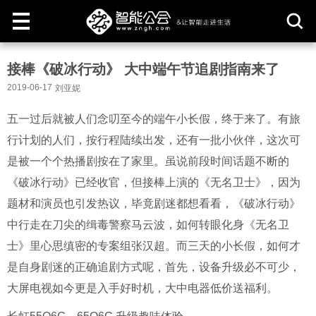
取
接棒《破冰行动》 大中端午节追剧指南来了
消
2019-06-17
刘亚妮
五一过后就被人们念叨至今的端午小长假，终于来了。有旅
行计划的人们，按行程陆续出发，还有一批小伙伴，这次可
是被一个个热播剧按在了家里。虽说前段时间话题不断的
《破冰行动》已经收官，但接棒上演的《无名卫士》，因为
题材和演员也引发热议，毕竟剧迷都想看看，《破冰行动》
中行走在刀尖的缉毒警察马云波，如何转眼化身《无名卫
士》里心思缜密的专案组张汉超。而三天的小长假，如何才
是自身剧迷的正确追剧方式呢，首先，设备升级必不可少，
大屏电视如今更是入手好时机，大中电器低价送福利。