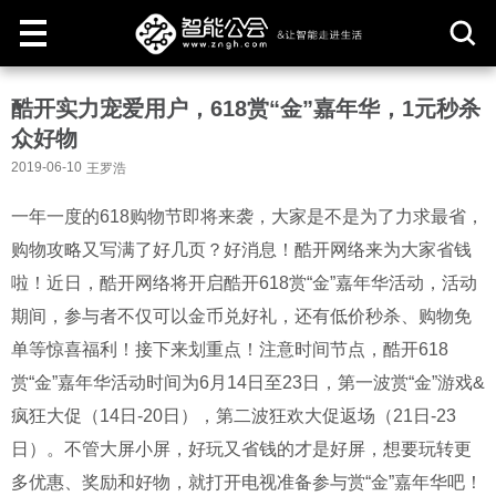
取
酷开实力宠爱用户，618赏“金”嘉年华，1元秒杀
消
众好物
2019-06-10
王罗浩
一年一度的618购物节即将来袭，大家是不是为了力求最省，
购物攻略又写满了好几页？好消息！酷开网络来为大家省钱
啦！近日，酷开网络将开启酷开618赏“金”嘉年华活动，活动
期间，参与者不仅可以金币兑好礼，还有低价秒杀、购物免
单等惊喜福利！接下来划重点！注意时间节点，酷开618
赏“金”嘉年华活动时间为6月14日至23日，第一波赏“金”游戏&
疯狂大促（14日-20日），第二波狂欢大促返场（21日-23
日）。不管大屏小屏，好玩又省钱的才是好屏，想要玩转更
多优惠、奖励和好物，就打开电视准备参与赏“金”嘉年华吧！