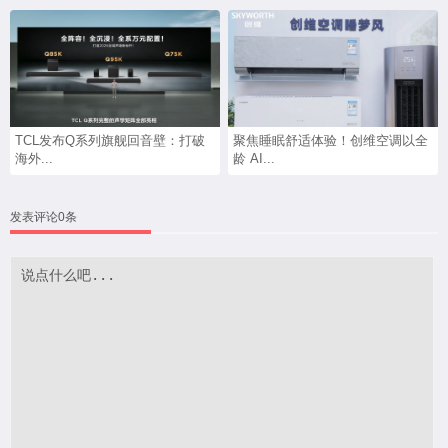
TCL发布Q系列旗舰回音壁：打破
聚焦睡眠舒适体验！创维空调以全
海外...
龄 AI...
发表评论0条