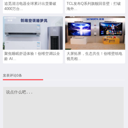
追觅清洁电器全球累计出货量破
TCL发布Q系列旗舰回音壁：打破
4000万台...
海外...
聚焦睡眠舒适体验！创维空调以全
大屏拓界，生态共生！创维壁纸电
龄 AI...
视亮相...
发表评论0条