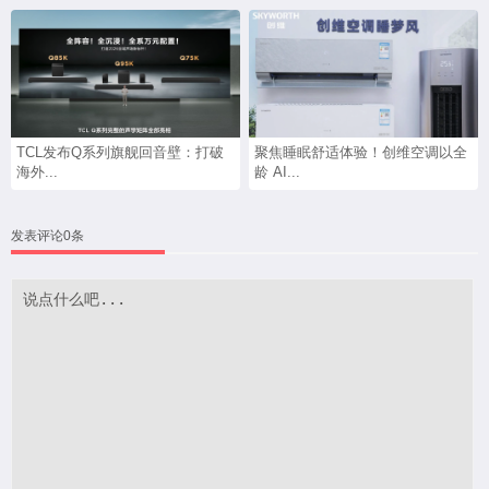
TCL发布Q系列旗舰回音壁：打破
聚焦睡眠舒适体验！创维空调以全
海外...
龄 AI...
发表评论0条