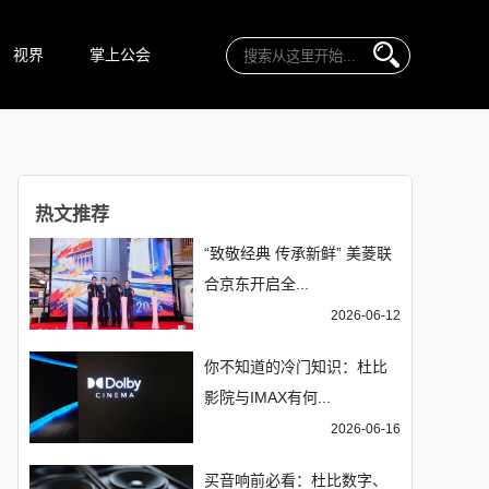
视界
掌上公会
热文推荐
“致敬经典 传承新鲜” 美菱联
合京东开启全...
2026-06-12
你不知道的冷门知识：杜比
影院与IMAX有何...
2026-06-16
买音响前必看：杜比数字、