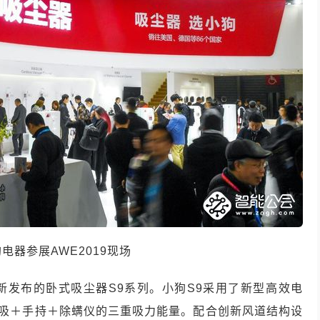
狗电器参展
AWE2019
现场
新发布的卧式吸尘器
S9
系列。小狗
S9
采用了新型高效电
吸＋手持＋除螨仪的三重吸力能量。配合创新风道结构设