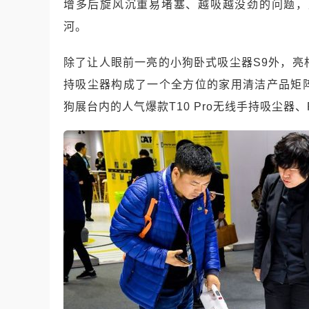
增多后旋风沉重易堵塞、越吸越没劲的问题，
河。
除了让人眼前一亮的小狗卧式吸尘器
S9
外，亮
持吸尘器构成了一个全方位的家用清洁产品矩
狗展台内的人气爆款
T10 Pro
无线手持吸尘器、