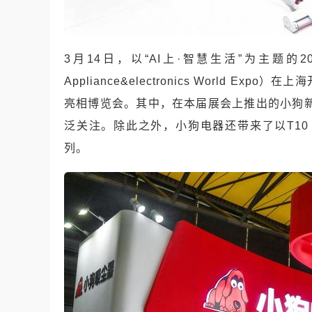
3月
14
日，以
“AI
上
·
智慧生活
”
为主题的
2
Appliance&electronics World Expo
）在上海
亮相博览会。其中，在本届展会上推出的小狗
泛关注。除此之外，小狗电器还带来了以
T10
列。