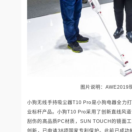
图片说明：
AWE2019
小狗无线手持吸尘器
T10 Pro
是小狗电器全力打
业标杆产品。小狗
T10 Pro
采用了创新直线风道
刮伤的高品质
PC
材质，
SUN TOUCH
的镜面工
创新，已申请
38
项国家专利保护。此前已成功