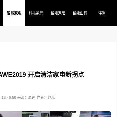
智能家电
科技数码
智能家居
智能出行
评测
WE2019 开启清洁家电新拐点
13:46:58
来源：原创
作者：赵蕊