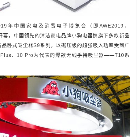
019
年中国家电及消费电子博览会（即
AWE2019
，
开幕，中国领先的清洁家电品牌小狗电器携旗下多款新品
新品卧式吸尘器
S9
系列，以碾压级的超强吸入功率受到广
 Plus
、
10 Pro
为代表的爆款无线手持吸尘器——
T10
系