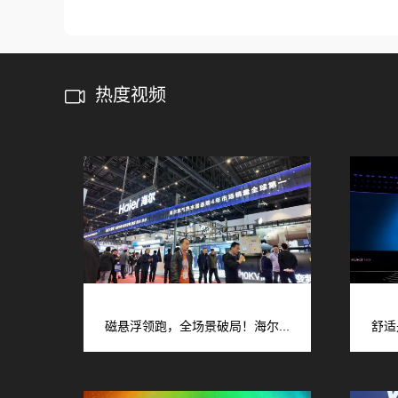
热度视频
磁悬浮领跑，全场景破局！海尔...
舒适