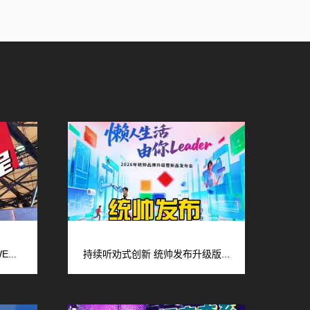
广告
...
持续听劝式创新 统帅发布升级版...