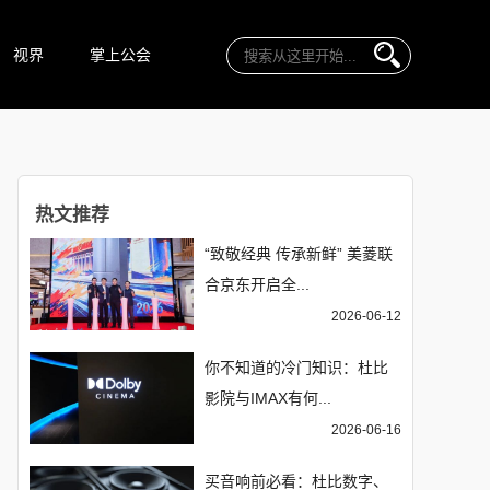
视界
掌上公会
热文推荐
“致敬经典 传承新鲜” 美菱联
合京东开启全...
2026-06-12
你不知道的冷门知识：杜比
影院与IMAX有何...
2026-06-16
买音响前必看：杜比数字、