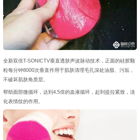
全新双倍
T-SONICTV
垂直透肤声波脉动技术，正面的硅胶颗
粒每分钟
8000
次垂直作用于肌肤清理毛孔深处油脂、污垢，
不破坏肌肤角质层。
帮助面部微循环，达到
4.5
倍的血液循环，起到提拉紧致，淡
化表情纹的作用。