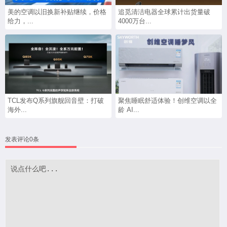
美的空调以旧换新补贴继续，价格
追觅清洁电器全球累计出货量破
给力，...
4000万台...
TCL发布Q系列旗舰回音壁：打破
聚焦睡眠舒适体验！创维空调以全
海外...
龄 AI...
发表评论0条