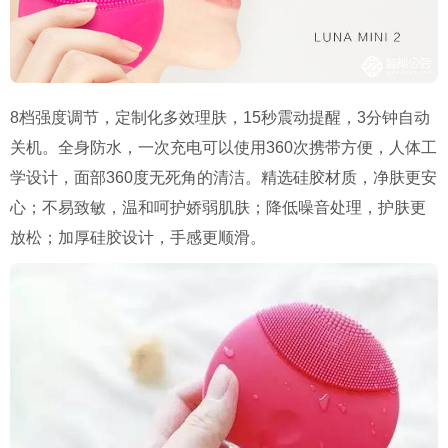
8
档强度调节，定制化多效理肤，
15
秒震动提醒，
3
分钟自动
关机。全身防水，一次充电可以使用
360
次携带方便，人体工
学设计，面部
360
度无死角的清洁。精选硅胶材质，净肤更安
心；不易致敏，温和呵护娇弱肌肤；降低噪音处理，护肤更
放松；加厚硅胶设计，手感更顺滑。