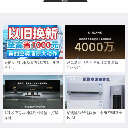
美的空调以旧换新补贴继续，价格
追觅清洁电器全球累计出货量破
给力，...
4000万台...
TCL发布Q系列旗舰回音壁：打破
聚焦睡眠舒适体验！创维空调以全
海外...
龄 AI...