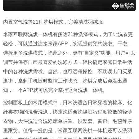
内置空气洗等21
种洗烘模式，完美清洗羽绒服
米家互联网洗烘一体机有多达21
种洗涤模式，为了让洗衣更
轻松，可以通过连接米家
APP
，实现提前预约洗衣、干衣，
选择更多洗烘模式，除此之外，更有“自定义”功能，用户可以
调节并保存自己最喜爱的洗涤方式，轻松搞定家庭日常生活
中的各种洗烘需求。当然，也可远程操控，不耽误出门买菜
逛街，拿起手机随时监控工作状态，洗烘完成后会发出通
知，一个
APP
就可以完全掌控这台洗烘一体机。
控制面板上的常用模式中，日常洗适合日常穿着的棉麻、化
纤类衣物的混合洗涤，快速洗适合洗涤脏污程度较低的轻薄
衣物，大件洗适合洗涤床单被罩、沙发套、窗帘、毛毯等厚
重家纺。值得一提的是，米家互联网洗烘一体机还可以洗羽