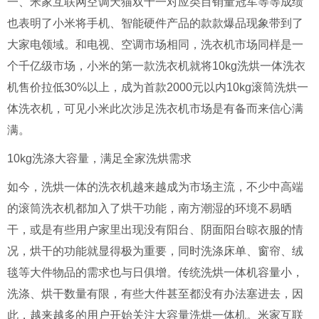
一、米家互联网空调天猫双十一对应类目销量冠军等等成绩
也表明了小米将手机、智能硬件产品的款款爆品现象带到了
大家电领域。和电视、空调市场相同，洗衣机市场同样是一
个千亿级市场，小米的第一款洗衣机就将10kg
洗烘一体洗衣
机售价拉低
30%
以上，成为首款
2000
元以内
10kg
滚筒洗烘一
体洗衣机，可见小米此次涉足洗衣机市场是有备而来信心满
满。
10kg
洗涤大容量，满足全家洗烘需求
如今，洗烘一体的洗衣机越来越成为市场主流，不少中高端
的滚筒洗衣机都加入了烘干功能，南方潮湿的环境不易晒
干，或是有些用户家里出现没有阳台、阴面阳台晾衣服的情
况，烘干的功能就显得极为重要，同时洗涤床单、窗帘、绒
毯等大件物品的需求也与日俱增。传统洗烘一体机容量小，
洗涤、烘干数量有限，有些大件甚至都没有办法塞进去，因
此，越来越多的用户开始关注大容量洗烘一体机。米家互联