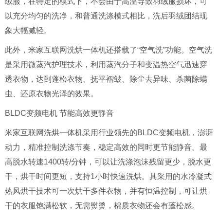
绒服，在特定的模式下，不会由于高温导致羽绒服损坏，可
以充分均匀的洗净，和普通洗涤模式相比，洗后羽绒团结现
象大幅减轻。
此外，米家互联网洗烘一体机还搭载了“空气洗”功能。空气洗
是采用微蒸汽护理技术，利用蒸汽分子和变温热空气迅速穿
透衣物，达到蓬松衣物、抚平褶皱、除尘去异味、杀菌除螨
虫、还原衣物光泽的效果。
BLDC
变频电机 节能高效更静音
米家互联网洗烘一体机采用行业领先的BLDC
变频电机，澎湃
动力，精准控制洗涤节奏，稳定高效的同时更节能静音。最
高脱水转速
1400
转
/
分钟，可以让洗涤泡沫残留更少，脱水更
干，烘干时间更短，支持
1
小时快速洗烘。其采用的水冷凝式
热风烘干技术可一次烘干多件衣物，并有恒温控制，可让烘
干的衣服饱满松软，无需熨烫，棉质衣物还会有蓬松感。