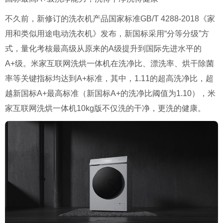
不久前，新修订的洗衣机产品国家标准GB/T 4288-2018
《家
用和类似用途电动洗衣机》发布，新国标采用“分等分级”方
式，量化考核最高级从原来的
A
级提升到国际先进水平的
A+
级。米家互联网洗烘一体机在洗净比、漂洗率、烘干除菌
率等关键指标均达到
A+
标准，其中，
1.11
的超高洗净比，超
越新国标
A+
最高标准（新国标
A+
的洗净比阈值为
1.10
），米
家互联网洗烘一体机
10kg
版不仅洗的干净，更洗的健康。