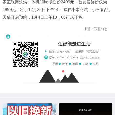
家互联网洗烘一体机
10kg
版售价
2499
元，首发尝鲜价仅为
1999
元，将于
12
月
28
日下午
14
：
00
在小米商城、小米有品、
天猫开启预约，
1
月
4
日上午
10
：
00
正式开售。
来源：联盟动态