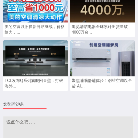
美的空调以旧换新补贴继续，价格
追觅清洁电器全球累计出货量破
给力，...
4000万台...
TCL发布Q系列旗舰回音壁：打破
聚焦睡眠舒适体验！创维空调以全
海外...
龄 AI...
发表评论0条