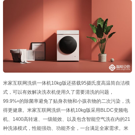
米家互联网洗烘一体机10kg
版还搭载
95
摄氏度高温筒自洁模
式，可以有效解决洗衣机使用久了需要清洗的问题，
99.9%+
的除菌率避免了贴身衣物和小孩衣物的二次污染，洗
得更健康。米家互联网洗烘一体机
10kg
版采用
BLDC
变频电
机、
1400
高转速、一级能效、以及包含智能空气洗在内的
21
种洗涤模式，性能强劲、功能齐全，一台满足全家需求。米