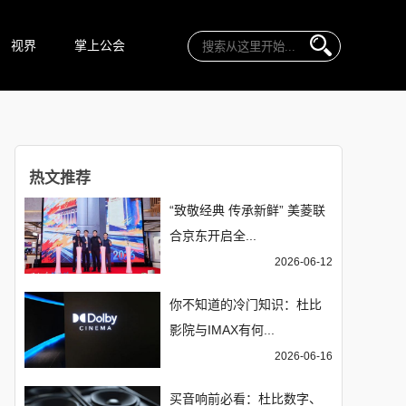
视界
掌上公会
热文推荐
“致敬经典 传承新鲜” 美菱联
合京东开启全...
2026-06-12
你不知道的冷门知识：杜比
影院与IMAX有何...
2026-06-16
买音响前必看：杜比数字、