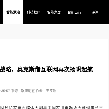
智能家电
科技数码
智能家居
智能出行
评测
战略，奥克斯借互联网再次扬帆起航
35:57
来源：联盟动态
作者：王罗浩
0余位财经和家电圈媒体大咖与中国家用电器协会副理事长王