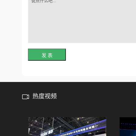
发 表
热度视频