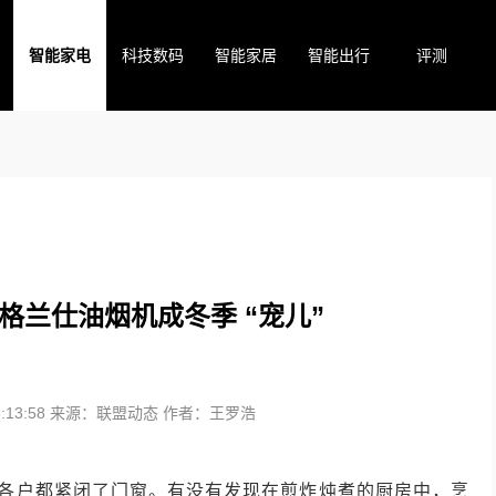
智能家电
科技数码
智能家居
智能出行
评测
格兰仕油烟机成冬季 “宠儿”
13:58
来源：联盟动态
作者：王罗浩
家各户都紧闭了门窗。有没有发现在煎炸炖煮的厨房中，烹