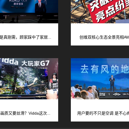
是真刚需，顾家踩中了家居...
创维双核心生态全景亮相AWE
画质又要丝滑？Vidda这次...
用户要的不只是空调 是不心疼的