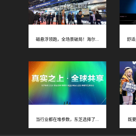
磁悬浮领跑，全场景破局！海尔...
舒适
当行业都在堆参数，东芝选择了...
既要