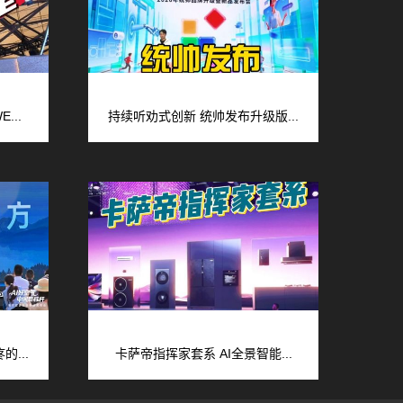
...
持续听劝式创新 统帅发布升级版...
...
卡萨帝指挥家套系 AI全景智能...