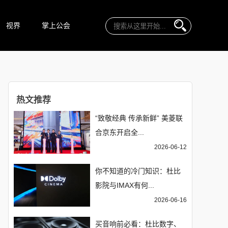
视界
掌上公会
热文推荐
“致敬经典 传承新鲜” 美菱联
合京东开启全...
2026-06-12
你不知道的冷门知识：杜比
影院与IMAX有何...
2026-06-16
买音响前必看：杜比数字、