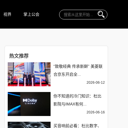
视界
掌上公会
热文推荐
“致敬经典 传承新鲜” 美菱联
合京东开启全...
2026-06-12
你不知道的冷门知识：杜比
影院与IMAX有何...
2026-06-16
买音响前必看：杜比数字、