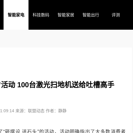
智能家电
科技数码
智能家居
智能出行
评测
”活动 100台激光扫地机送给吐槽高手
:09:14
来源：联盟动态
作者：静静
了“砸摆设 送石头”的活动，活动明确指出了大多数消费者