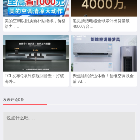
美的空调以旧换新补贴继续，价格
追觅清洁电器全球累计出货量破
给力，...
4000万台...
TCL发布Q系列旗舰回音壁：打破
聚焦睡眠舒适体验！创维空调以全
海外...
龄 AI...
发表评论0条