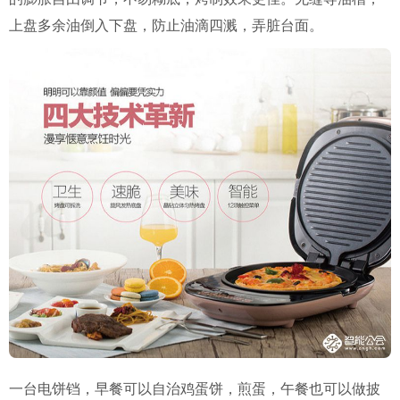
上盘多余油倒入下盘，防止油滴四溅，弄脏台面。
一台电饼铛，早餐可以自治鸡蛋饼，煎蛋，午餐也可以做披