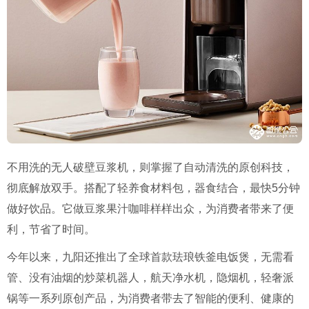
不用洗的无人破壁豆浆机，则掌握了自动清洗的原创科技，
彻底解放双手。搭配了轻养食材料包，器食结合，最快
5
分钟
做好饮品。它做豆浆果汁咖啡样样出众，为消费者带来了便
利，节省了时间。
今年以来，九阳还推出了全球首款珐琅铁釜电饭煲，无需看
管、没有油烟的炒菜机器人，航天净水机，隐烟机，轻奢派
锅等一系列原创产品，为消费者带去了智能的便利、健康的