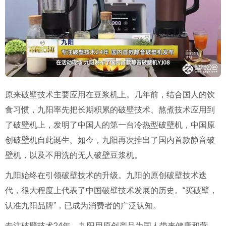
原来破壁技术主要应用在豆浆机上。几年前，结合国人的饮
食习惯，九阳率先把长期积累的破壁技术、熬煮技术应用到
了破壁机上，发明了中国人的第一台冷热型破壁机，中国原
创破壁机自此诞生。如今，九阳再次推出了国内首款静音破
壁机，以及不用洗的无人破壁豆浆机。
九阳始终在引领破壁技术的升级。九阳的原创破壁技术迭
代，很大程度上代表了中国破壁技术发展的历史。“买破壁，
认准九阳品牌”，已成为消费者的广泛认知。
专注破壁技术
24
年，九阳用原创产品为国人带来健康和营