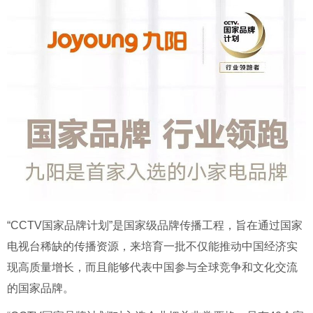
“
CCTV
国家品牌计划”是国家级品牌传播工程，旨在通过国家
电视台稀缺的传播资源，来培育一批不仅能推动中国经济实
现高质量增长，而且能够代表中国参与全球竞争和文化交流
的国家品牌。