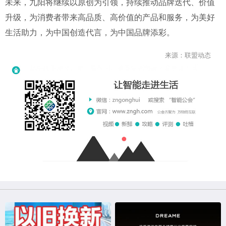
未来，九阳将继续以原创为引领，持续推动品牌迭代、价值
升级，为消费者带来高品质、高价值的产品和服务，为美好
生活助力，为中国创造代言，为中国品牌添彩。
来源：联盟动态