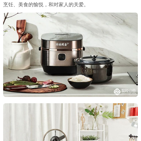
烹饪、美食的愉悦，和对家人的关爱。