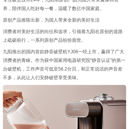
养，陪伴国人吃好每一餐，温暖了数亿中国家庭。
原创产品推陈出新，为国人带来全新的美好生活
消费者对美好生活的向往和追求，引领着九阳在原创的道路
上砥砺前行，一系列原创产品纷纷面世。
九阳推出的国内首款静音破壁机
YJ08
一经上市，赢得了广大
消费者的青睐。作为获中国家用电器研究院
“
静音认证
”
的第一
台破壁机，工作声音可低至
56.2
分贝，和正常说话的声音差
不多，从此让人们安静破壁享受美味。