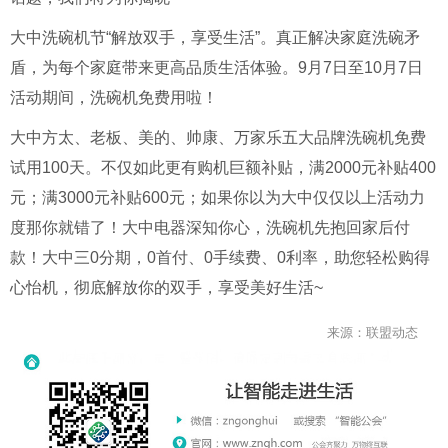
大中洗碗机节
“
解放双手，享受生活
”
。真正解决家庭洗碗矛
盾，为每个家庭带来更高品质生活体验。
9
月
7
日至
10
月
7
日
活动期间，洗碗机免费用啦！
大中方太、老板、美的、帅康、万家乐五大品牌洗碗机免费
试用
100
天。不仅如此更有购机巨额补贴，满
2000
元补贴
400
元；满
3000
元补贴
600
元；如果你以为大中仅仅以上活动力
度那你就错了！大中电器深知你心，洗碗机先抱回家后付
款！大中三
0
分期，
0
首付、
0
手续费、
0
利率，助您轻松购得
心怡机，彻底解放你的双手，享受美好生活
~
来源：联盟动态