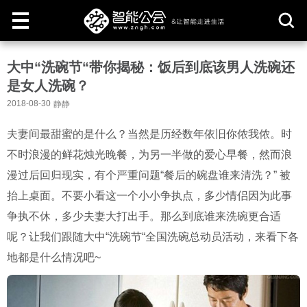
取
大中“洗碗节“带你揭秘：饭后到底该男人洗碗还
消
是女人洗碗？
2018-08-30
静静
夫妻间最甜蜜的是什么？当然是历经数年依旧你侬我侬。时
不时浪漫的鲜花烛光晚餐，为另一半做的爱心早餐，然而浪
漫过后回归现实，有个严重问题
“
餐后的碗盘谁来清洗？
”
被
抬上桌面。不要小看这一个小小争执点，多少情侣因为此事
争执不休，多少夫妻大打出手。那么到底谁来洗碗更合适
呢？让我们跟随大中
“
洗碗节
“
全国洗碗总动员活动，来看下各
地都是什么情况吧
~