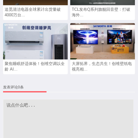
追觅清洁电器全球累计出货量破
TCL发布Q系列旗舰回音壁：打破
4000万台...
海外...
聚焦睡眠舒适体验！创维空调以全
大屏拓界，生态共生！创维壁纸电
龄 AI...
视亮相...
发表评论0条