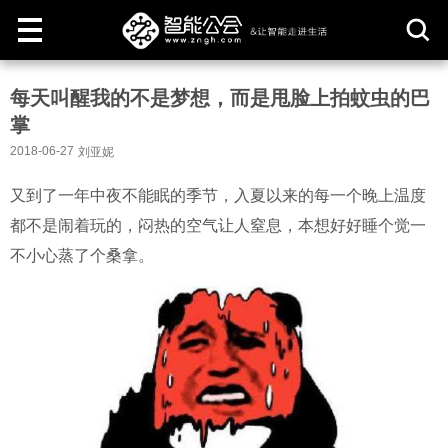
取
每天叫醒我的不是梦想，而是甩脸上拍蚊虫的巴
消
掌
2018-06-27
刘亚妮
又到了一年中夜不能眠的季节，入夏以来的每一个晚上温度
都不是闹着玩的，闷热的空气让人窒息，本想好好睡个觉一
不小心蒸了个桑拿。