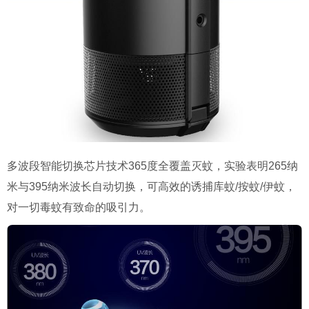
多波段智能切换芯片技术
365
度全覆盖灭蚊，实验表明
265
纳
米与
395
纳米波长自动切换，可高效的诱捕库蚊
/
按蚊
/
伊蚊，
对一切毒蚊有致命的吸引力。