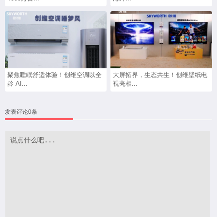
聚焦睡眠舒适体验！创维空调以全
大屏拓界，生态共生！创维壁纸电
龄 AI...
视亮相...
发表评论0条