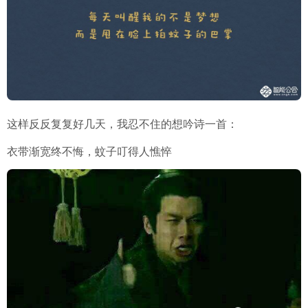
这样反反复复好几天，我忍不住的想吟诗一首：
衣带渐宽终不悔，蚊子叮得人憔悴