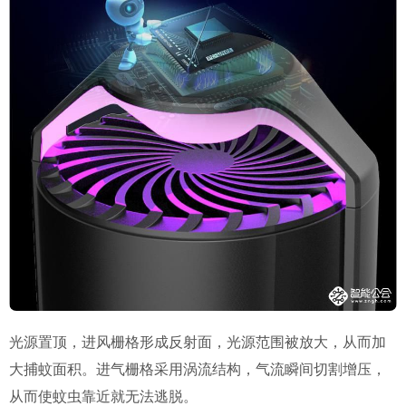
光源置顶，进风栅格形成反射面，光源范围被放大，从而加
大捕蚊面积。进气栅格采用涡流结构，气流瞬间切割增压，
从而使蚊虫靠近就无法逃脱。