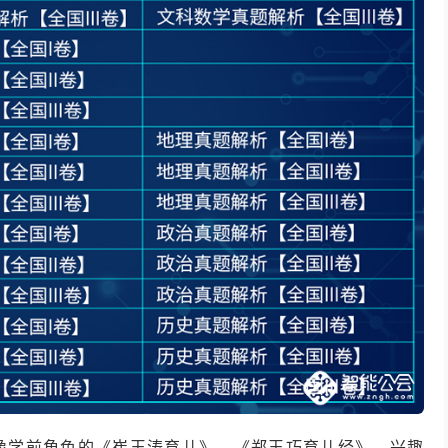
像学前角色的《崔玉涛育儿》、《郑玉巧育儿经》，兴趣