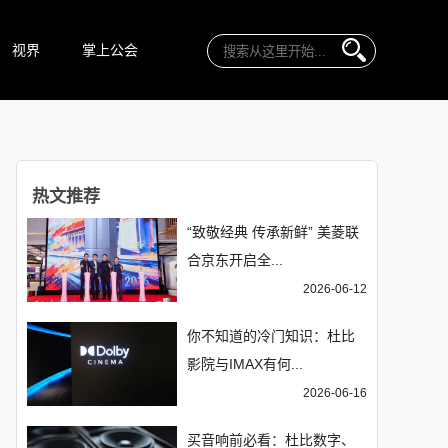
视界
掌上公会
热文推荐
“致敬经典 传承新鲜” 美菱联
合京东开启全...
2026-06-12
你不知道的冷门知识：杜比
影院与IMAX有何...
2026-06-16
买音响前必看：杜比数字、