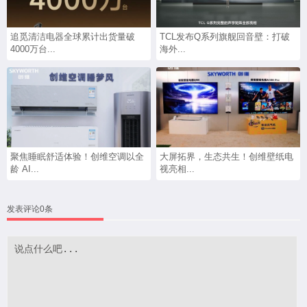
追觅清洁电器全球累计出货量破
TCL发布Q系列旗舰回音壁：打破
4000万台...
海外...
聚焦睡眠舒适体验！创维空调以全
大屏拓界，生态共生！创维壁纸电
龄 AI...
视亮相...
发表评论0条