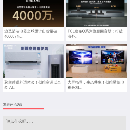
追觅清洁电器全球累计出货量破
TCL发布Q系列旗舰回音壁：打破
4000万台...
海外...
聚焦睡眠舒适体验！创维空调以全
大屏拓界，生态共生！创维壁纸电
龄 AI...
视亮相...
发表评论0条