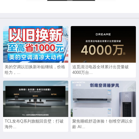
美的空调以旧换新补贴继续，价格
追觅清洁电器全球累计出货量破
给力，...
4000万台...
TCL发布Q系列旗舰回音壁：打破
聚焦睡眠舒适体验！创维空调以全
海外...
龄 AI...