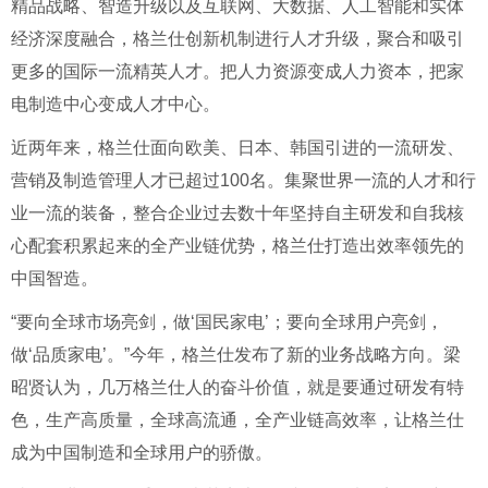
精品战略、智造升级以及互联网、大数据、人工智能和实体
经济深度融合，格兰仕创新机制进行人才升级，聚合和吸引
更多的国际一流精英人才。把人力资源变成人力资本，把家
电制造中心变成人才中心。
近两年来，格兰仕面向欧美、日本、韩国引进的一流研发、
营销及制造管理人才已超过100名。集聚世界一流的人才和行
业一流的装备，整合企业过去数十年坚持自主研发和自我核
心配套积累起来的全产业链优势，格兰仕打造出效率领先的
中国智造。
“要向全球市场亮剑，做‘国民家电’；要向全球用户亮剑，
做‘品质家电’。”今年，格兰仕发布了新的业务战略方向。梁
昭贤认为，几万格兰仕人的奋斗价值，就是要通过研发有特
色，生产高质量，全球高流通，全产业链高效率，让格兰仕
成为中国制造和全球用户的骄傲。