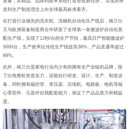
装备，从精品、品牌到效率系统打造智造新优势， 实现从研
发到生产制造理念上向全球最高标准看齐。
在打造行业领先的洗衣机、洗碗机自动化生产线后，格兰仕
又与欧洲装备制造商合作研发了全球第一条微波炉自动化装
配生产线，实现了12秒/台的生产节拍，最高日产智能微波炉
5000台，生产效率比传统生产线提高38%，产品直通率超过
99%。
此外，格兰仕是家电行业内少有的拥有全产业链的品牌，除
了白电整机智造实力，还能自行研发、设计、生产、制造设
备，同时拥有磁控管、变压器、压缩机、电路板、电机等核
心零部件、元器件自我配套能力，保证了产品品质力和精益
度。