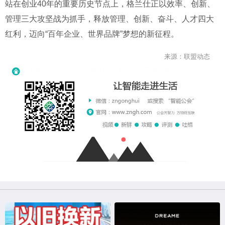
站在创业40年的重要历史节点上，格兰仕正以效率、创新、
管理三大攻坚战为抓手，释放管理、创新、奋斗、人才四大
红利，迈向“百年企业、世界品牌”梦想的新征程。
来源：联盟动态