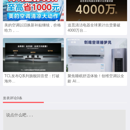
美的空调以旧换新补贴继续，价格
追觅清洁电器全球累计出货量破
给力，...
4000万台...
TCL发布Q系列旗舰回音壁：打破
聚焦睡眠舒适体验！创维空调以全
海外...
龄 AI...
发表评论0条