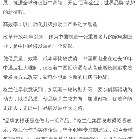
展，挺进全球价值链中高端，开启“百年企业，世界品牌”梦想
的新征程。
高效率：以自动化升级推动全产业链大智造
改革开放40年以来，作为中国制造一张重要名片的家电制造
业，是中国经济发展的一个缩影。
凭借质量、效率、成本等比较优势，中国家电业在过去40年
中迅速壮大崛起，但随着中国经济逐渐从高速增长到追求质
量发展方式改变，家电业也面临新的机遇与挑战。
格兰仕早就意识到，实现新一轮转型升级，要以创新驱动为
动力，以提品质、创品牌为主攻方向，加强创新，优质产能
走出去，走出中国品牌发展壮大之路。
“品牌的根还是在做出一流产品。” 格兰仕集团总裁梁昭贤表
示，格兰仕作为实体企业，坚守40年专注制造业，如今全球