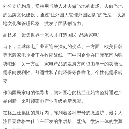
外分支机构后，坚持用当地人才去做当地的市场、去做当地
的品牌文化建设，通过“让外国人管理外国团队”的做法，以属
地文化和管理风格，激发了团队创造力。
高技术：聚集世界一流人才打造国民 “品质家电”
当下，全球家电产业正迎来深刻的变革。一方面，欧美日韩
等老牌家电企业正在收缩战线，而中国企业在国际范围内强
势崛起；另一方面，家电产品的发展方向也由单一的功能性
需求向便利性、舒适性和节能环保等多样化、个性化需求转
变。
作为国民家电的倡导者，胸怀匠心的格兰仕始终坚持通过产
品创新，来引领家电产业升级的新风潮。
在格兰仕集团的展厅内，陈列着各种型号的微波炉，最引人
注目要数格兰仕自主研发的集烘焙、蒸汽、微波一体的微蒸