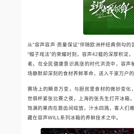
从“容声容声·质量保证”伴随欧洲杯经典倒勾
“帽子戏法”的荣耀时刻，容声42载的深厚积
者。在全民健康意识高涨的时代洪流中，容声
场静默却深刻的食材养鲜革命，送入千家万户
赛场上的瞬息万变，与厨房里食材的微妙变化
世俱杯紧张比赛之夜，上海的张先生打开冰箱
饱满的果肉在唇齿间绽放，汁水四溅，客人们难
藏在容声WILL系列冰箱的养鲜技术之中。