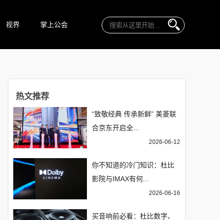
视界
掌上公会
热文推荐
“致敬经典 传承新鲜” 美菱联
合京东开启全...
2026-06-12
你不知道的冷门知识：杜比
影院与IMAX有何...
2026-06-16
买音响前必看：杜比数字、