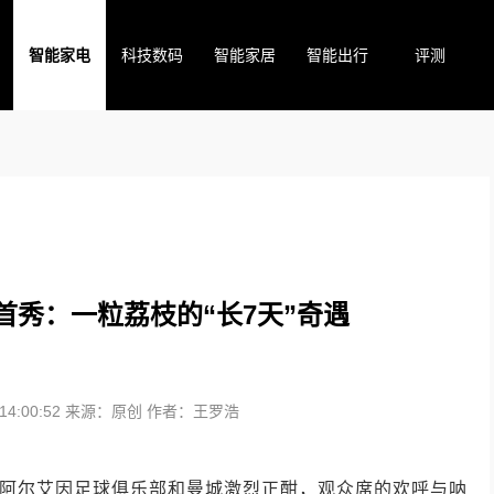
智能家电
科技数码
智能家居
智能出行
评测
首秀：一粒荔枝的“长7天”奇遇
4:00:52
来源：原创
作者：王罗浩
茵场上，阿尔艾因足球俱乐部和曼城激烈正酣，观众席的欢呼与呐