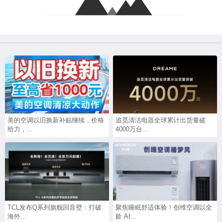
美的空调以旧换新补贴继续，价格
追觅清洁电器全球累计出货量破
给力，...
4000万台...
TCL发布Q系列旗舰回音壁：打破
聚焦睡眠舒适体验！创维空调以全
海外...
龄 AI...