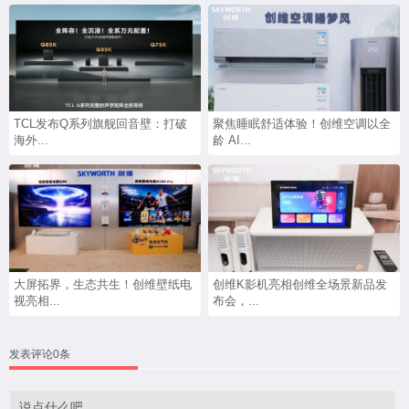
TCL发布Q系列旗舰回音壁：打破
聚焦睡眠舒适体验！创维空调以全
海外...
龄 AI...
大屏拓界，生态共生！创维壁纸电
创维K影机亮相创维全场景新品发
视亮相...
布会，...
发表评论0条