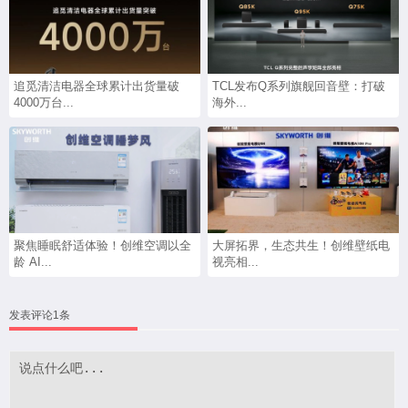
追觅清洁电器全球累计出货量破
TCL发布Q系列旗舰回音壁：打破
4000万台...
海外...
聚焦睡眠舒适体验！创维空调以全
大屏拓界，生态共生！创维壁纸电
龄 AI...
视亮相...
发表评论1条