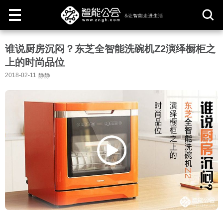
取
谁说厨房沉闷？东芝全智能洗碗机Z2演绎橱柜之
消
上的时尚品位
2018-02-11
静静