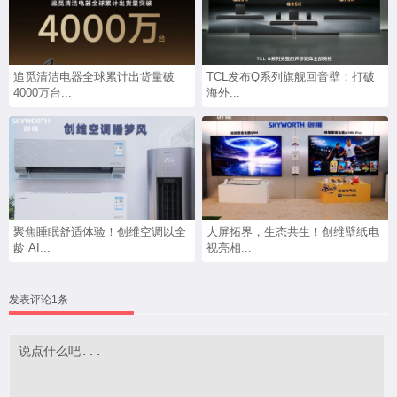
追觅清洁电器全球累计出货量破
TCL发布Q系列旗舰回音壁：打破
4000万台...
海外...
聚焦睡眠舒适体验！创维空调以全
大屏拓界，生态共生！创维壁纸电
龄 AI...
视亮相...
发表评论1条