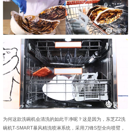
为何这款洗碗机会清洗的如此干净呢？这是因为，东芝Z2洗
碗机T-SMART暴风精洗喷淋系统，采用刀锋S型全向喷臂，