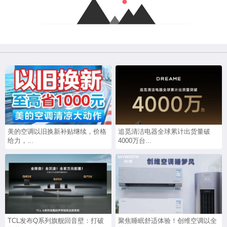
美的空调以旧换新补贴继续，价格
追觅清洁电器全球累计出货量破
给力，...
4000万台...
TCL发布Q系列旗舰回音壁：打破
聚焦睡眠舒适体验！创维空调以全