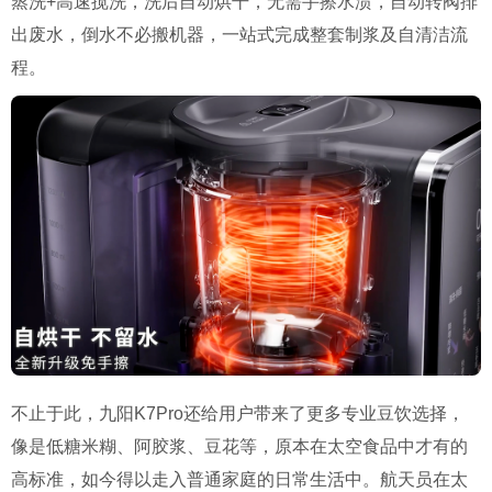
蒸洗+高速搅洗，洗后自动烘干，无需手擦水渍，自动转阀排
出废水，倒水不必搬机器，一站式完成整套制浆及自清洁流
程。
不止于此，九阳K7Pro还给用户带来了更多专业豆饮选择，
像是低糖米糊、阿胶浆、豆花等，原本在太空食品中才有的
高标准，如今得以走入普通家庭的日常生活中。航天员在太