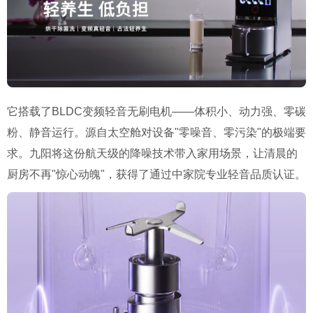
它搭载了BLDC变频轻音无刷电机——体积小、动力强、零碳
粉、静音运行。源自太空舱对设备"零噪音、零污染"的极端要
求。九阳将这份航天级的降噪技术带入家用场景，让清晨的
厨房不再"惊心动魄"，获得了通过中家院专业轻音品质认证。