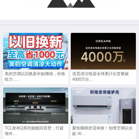
美的空调以旧换新补贴继续，价格
追觅清洁电器全球累计出货量破
给力，...
4000万台...
TCL发布Q系列旗舰回音壁：打破
聚焦睡眠舒适体验！创维空调以全
海外...
龄 AI...