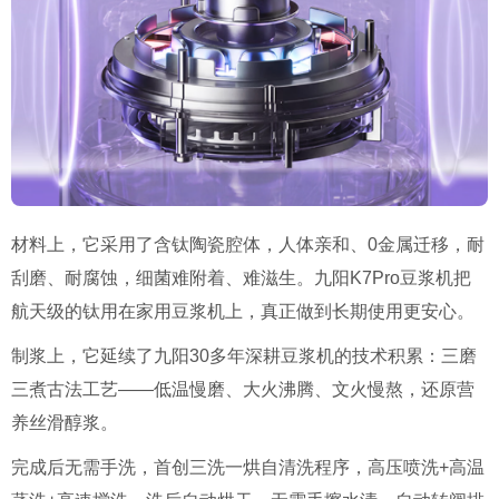
材料上，它采用了含钛陶瓷腔体，人体亲和、0金属迁移，耐
刮磨、耐腐蚀，细菌难附着、难滋生。九阳K7Pro豆浆机把
航天级的钛用在家用豆浆机上，真正做到长期使用更安心。
制浆上，它延续了九阳30多年深耕豆浆机的技术积累：三磨
三煮古法工艺——低温慢磨、大火沸腾、文火慢熬，还原营
养丝滑醇浆。
完成后无需手洗，首创三洗一烘自清洗程序，高压喷洗+高温