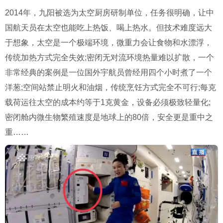
2014年，九阳被选为太空厨房研制单位，任务很明确，让中
国航天员在太空也能吃上热饭、喝上热水。但技术难度远大
于想象，太空是一个极端环境，微重力会让食物和水漂浮，
传统加热方式完全失效;密闭无对流环境热量难以扩散，一个
非常经典的案例是一位国外宇航员曾经用四个小时煮了一个
洋葱;空间站禁止明火和油烟，传统烹饪方式完全不可行;每克
载荷运往太空的成本约等于1克黄金，设备必须极致轻量化;
密闭舱内微生物繁殖速度是地球上的80倍，安全更是重中之
重……