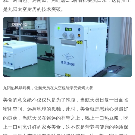
糕、烤面包、烤南瓜、烤红薯......听着都要流口水，这背后正
是九阳太空厨房的技术突破。
九阳热风烘烤机，让航天员在太空也能享受烧烤大餐
美食的意义绝不仅仅只是为了饱腹，当航天员日复一日面临
密闭空间、远离地球的孤独，此时，美食就是慰藉心灵最好
的良药，当航天员在遥远的苍穹之上，喝上一口热豆浆，吃
上一口刚烹饪好的家乡美食，这不仅是营养与健康的物质保