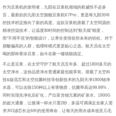
作为豆浆机的发明者，九阳在豆浆机领域的权威性不必多
言，最新款的九阳太空旗舰豆浆机K7Pro，更是将九阳30年
的技术积淀推向了新的高度。这款豆浆机搭载了太空同源的
精准控温技术，让温度和时间的控制达到“航天级”精度，
而“不用手洗”的智能设计，让养生变得前所未有的轻松。对于
尿酸偏高的人群，低嘌呤模式更是贴心之选。航天员在太空
喝的那杯香浓豆浆，如今在家一键就能搞定。
不止是豆浆，在太空守护了航天员五年多、超过1800多天的
太空净水，这份品质净水普通家庭也能享有。搭载了太空科
技&旋流芯和太空抗菌科技等创新技术的九阳天净1900锶净
水器，可以去除150种以上有害物质，抗菌率高达99.99%，
同时实现先净化后矿化，产出富含锶元素的矿泉水。1900G
的超大通量，让接满一杯水只需2秒，多温可调满足全家人需
求;RO滤芯长达6年的使用寿命，让每天的用水成本低至几毛