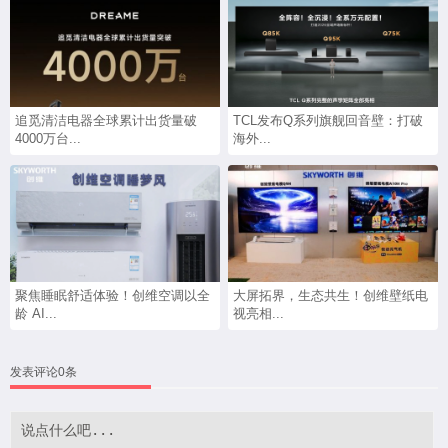
追觅清洁电器全球累计出货量破
TCL发布Q系列旗舰回音壁：打破
4000万台...
海外...
聚焦睡眠舒适体验！创维空调以全
大屏拓界，生态共生！创维壁纸电
龄 AI...
视亮相...
发表评论0条