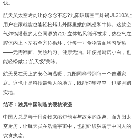
钱。
航天员太空烤肉让你念念不忘?九阳玻璃空气炸锅UL2103让
用户在家就能也能轻松烤出外酥里嫩的鸡翅和牛排。这款空
气炸锅搭载的太空同源的720°立体热风循环技术，热空气在
腔体内上下左右全方位循环，让每一寸食物表面均匀受热
——无需翻面、受热均匀、健康无油。即便是厨房小白，也
能轻松做出“航天级”美味。
航天员在天上的安心与温暖，九阳同样带到每一个普通家
庭。这也正是科技最动人的地方，既能仰望星空，也能脚踏
实地。
结语：独属中国制造的硬核浪漫
中国人总是善于用食物来缩短他乡与故乡的距离。而九阳太
空厨房，让航天员在浩瀚宇宙中，也能延续独属于中国人的
饮食执念。