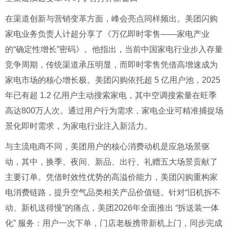
在渠道创新与营销变革方面，峰会亮点同样频出。美团闪购
家电业务负责人计超分享了《万亿即时零售——家电产业
的“确定性增长”密码》。他指出，当前中国家电行业步入存量
竞争周期，传统渠道承压明显，而即时零售凭借高增速成为
家电市场的核心增长极。美团闪购依托超 5 亿用户池，2025
年已有超 1.2 亿用户主动搜索家电，其中空调搜索量在旺季
高达800万人次。通过用户行为需求，家电企业可精准捕捉场
景化即时需求，为家电行业注入新活力。
与主流电商不同，美团用户的核心消费动机是应急场景驱
动，其中，换季、夜间、新品、出行、礼赠五大场景贡献了
主要订单。凭借时效性优势的高溢价能力，美团闪购重构家
电消费链路，提升空气品类相关产品价值链。针对“旧机拆不
动、新机送得慢”的痛点，美团2026年全面推出 “拆送装一体
化” 服务：用户一次下单，门店老板携带新机上门，同步完成