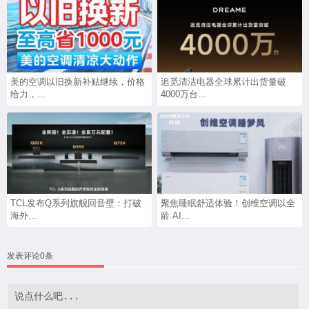
美的空调以旧换新补贴继续，价格
追觅清洁电器全球累计出货量破
给力，...
4000万台...
TCL发布Q系列旗舰回音壁：打破
聚焦睡眠舒适体验！创维空调以全
海外...
龄 AI...
发表评论0条