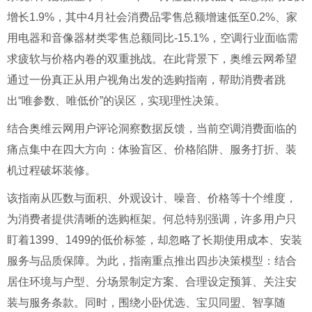
增长1.9%，其中4月社会消费品零售总额增速低至0.2%、家
用电器和音像器材类零售总额同比-15.1%，空调行业面临需
求疲软与价格内卷的双重挑战。在此背景下，奥维云网希望
通过一份真正从用户视角出发的选购指南，帮助消费者跳
出“唯参数、唯低价”的误区，实现理性决策。
结合奥维云网用户评论洞察数据反馈，当前空调消费面临的
痛点集中在四大方向：体验盲区、价格陷阱、服务打折、装
机过程破坏装修。
该指南从匹数与面积、外观设计、噪音、价格等十个维度，
为消费者提供清晰的选购框架。何总特别强调，许多用户只
盯着1399、1499的低价标签，却忽略了长期使用成本、安装
服务与品质保障。为此，指南重点推出四步决策模型：结合
居住环境与户型、分场景制定方案、合理设定预算、关注安
装与服务条款。同时，围绕小卧优选、宝贝同盟、智享随