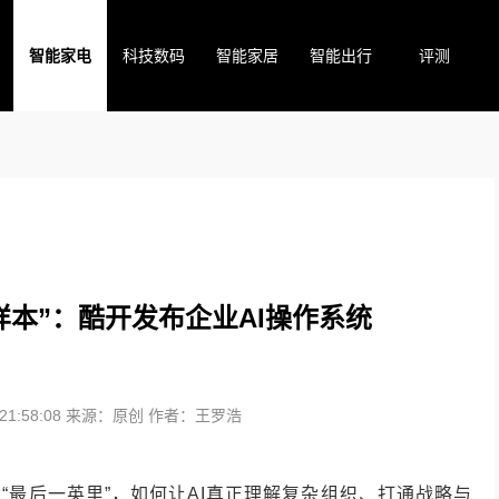
智能家电
科技数码
智能家居
智能出行
评测
样本”：酷开发布企业AI操作系统
1:58:08
来源：原创
作者：王罗浩
“最后一英里”，如何让AI真正理解复杂组织、打通战略与