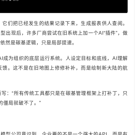
。它们把已经发生的结果记录下来，生成报表供人查阅。
型出现后，许多厂商尝试在旧系统上加一个AI“插件”，做
这依然是碳基逻辑，只是局部提速。
让AI成为组织的底层运行系统。人设定目标和底线，AI理解
反馈。这不是在旧地图上修修补补，而是绘制新大陆的航
所写：“所有传统工具都只是在碳基管理框架上打补丁，只
的僵局就破不了。”
大模型公司意识到，企业要的不是一个强大的API，而是有