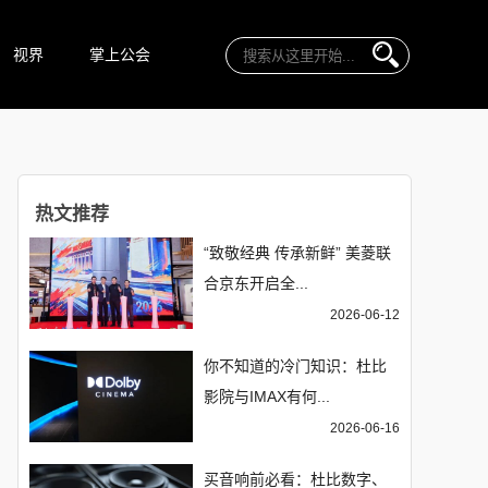
视界
掌上公会
热文推荐
“致敬经典 传承新鲜” 美菱联
合京东开启全...
2026-06-12
你不知道的冷门知识：杜比
影院与IMAX有何...
2026-06-16
买音响前必看：杜比数字、