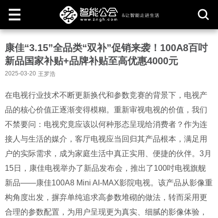
取
康佳“3.15”全品类“双补”促销来袭！100A8百吋
消
新品国家补贴+品牌补贴至高优惠4000元
2025-03-20
王罗浩
在电视行业技术不断更新换代和参数竞赛的背景下，电视产
品的核心价值正逐渐变得模糊。重新审视电视的价值，我们
不禁要问：电视究竟应该以何种形态呈现给消费者？作为连
接人与生活的媒介，客厅电视应当回归其产品根本，满足用
户的实际需求，成为家庭生活中真正实用、便捷的伙伴。3月
15日，康佳电视举办了新品发布会，推出了100吋电视旗舰
新品——康佳100A8 Mini AI-MAX影院电视。该产品从影像重
构角度出发，摒弃单纯追求高参数堆砌的做法，转而采用更
合理的参数配置，为用户呈现更为真实、细腻的影像体验，