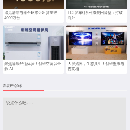
追觅清洁电器全球累计出货量破
TCL发布Q系列旗舰回音壁：打破
4000万台...
海外...
聚焦睡眠舒适体验！创维空调以全
大屏拓界，生态共生！创维壁纸电
龄 AI...
视亮相...
发表评论0条