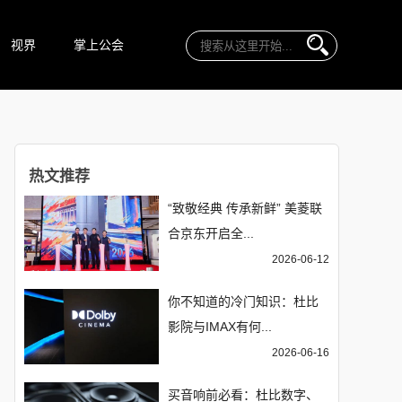
视界
掌上公会
热文推荐
“致敬经典 传承新鲜” 美菱联
合京东开启全...
2026-06-12
你不知道的冷门知识：杜比
影院与IMAX有何...
2026-06-16
买音响前必看：杜比数字、