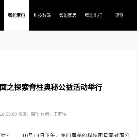
智能家电
科技数码
智能家居
智能出行
评测
面之探索脊柱奥秘公益活动举行
8:55:00
来源：原创
作者：王罗浩
射？……10月19日下午，第四届美的科技明星面对面公