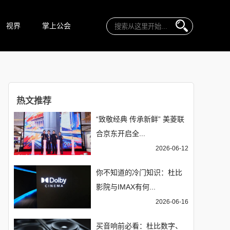
视界
掌上公会
热文推荐
“致敬经典 传承新鲜” 美菱联
合京东开启全...
2026-06-12
你不知道的冷门知识：杜比
影院与IMAX有何...
2026-06-16
买音响前必看：杜比数字、