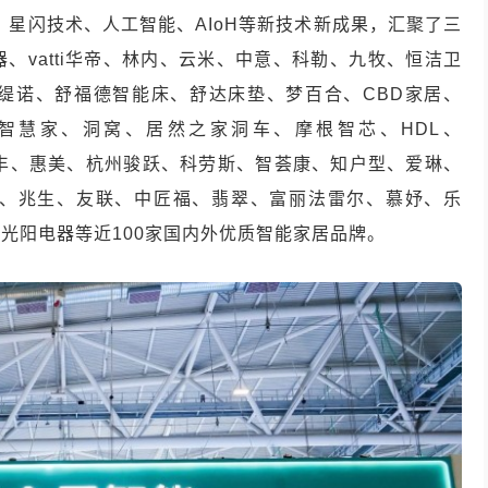
、星闪技术、人工智能、AIoH等新技术新成果，汇聚了三
、vatti华帝、林内、云米、中意、科勒、九牧、恒洁卫
缇诺、舒福德智能床、舒达床垫、梦百合、CBD家居、
智慧家、洞窝、居然之家洞车、摩根智芯、HDL、
信、恒丰、惠美、杭州骏跃、科劳斯、智荟康、知户型、爱琳、
、兆生、友联、中匠福、翡翠、富丽法雷尔、慕妤、乐
光阳电器等近100家国内外优质智能家居品牌。