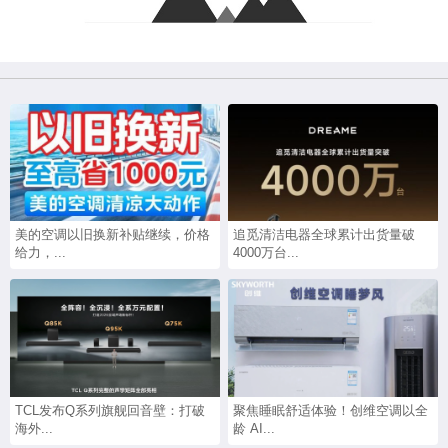
美的空调以旧换新补贴继续，价格
追觅清洁电器全球累计出货量破
给力，...
4000万台...
TCL发布Q系列旗舰回音壁：打破
聚焦睡眠舒适体验！创维空调以全
海外...
龄 AI...