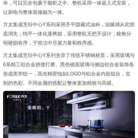
米，可以完全包裹于橱柜之中。整机采用一体嵌入式安装，
让厨电与整体装修融为一体。
方太集成烹饪中心Y系列采用齐平隐藏式油杯，油腻感从此彻
底消失；纯平一体化蒸烤箱，采用整机无把手设计，棱角分
明硬朗有序，于简洁中尽展力量和秩序感。
方太集成烹饪中心Y系列舍弃了传统不锈钢材质，采用玻璃与
6系精工铝合金拼接打磨。黑色镜面玻璃与侧边铝合金装饰条
形成美学统一，高光精密蚀刻LOGO与铝合金内嵌组合，克
制的色彩、不同金属的搭配让整体更加精致与高级。