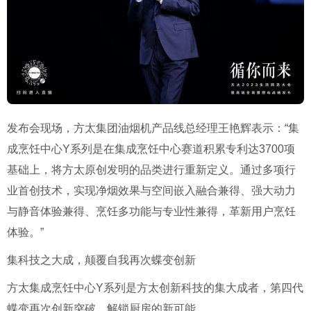
发布会现场，方太集团油烟机产品线总经理王艳辉表示：“集
成烹饪中心Y系列是在集成烹饪中心赛道积累专利达3700项
基础上，将方太原创发明的品类进行重新定义。通过多项行
业首创技术，实现净烟效果与空间嵌入融合兼得、强大动力
与静音体验兼得、烹饪多功能与专业性兼得，革新用户烹饪
体验。”
集科技之大成，颠覆自我再次蝶变创新
方太集成烹饪中心Y系列是方太创新科技的集大成者，第四代
蝶变再次创新突破，解锁厨房的新可能。