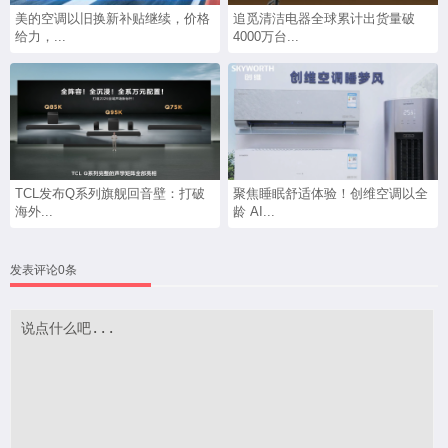
美的空调以旧换新补贴继续，价格
追觅清洁电器全球累计出货量破
给力，...
4000万台...
TCL发布Q系列旗舰回音壁：打破
聚焦睡眠舒适体验！创维空调以全
海外...
龄 AI...
发表评论0条