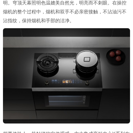
明。穹顶天幕照明色温媲美自然光，明亮而不刺眼。在操控
烟机的整个过程中，烟机和双手不必亲密接触，不沾油污不
沾指纹，保持烟机和手部的洁净。