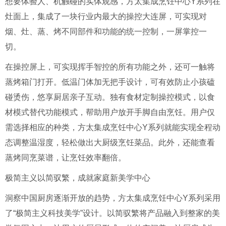
想要体验人、机触碰的实体观感，方太集成烹饪中心Y系列在
灶面上，集成了一块行业内最大的操控大连屏，可实现对
烟、灶、蒸、烤不同部件和功能的统一控制，一屏掌控一
切。
在操控屏上，可实现挥手智控的所有功能之外，还可一触将
蒸烤箱门打开。低温门体加无把手设计，可有效防止小孩磕
碰烫伤，悠享厨居亲子互动。独有食材定制操控模式，以食
材模式替代功能模式，帮助用户放开手脚自由烹饪。用户仅
需选择相应的种类，方太集成烹饪中心Y系列就能实现全程动
态调整温湿度，轻松做出大厨级烹饪菜品。此外，还能查看
蒸烤同烹菜谱，让烹饪效率翻倍。
极简主义以简驭繁，成就家庭新美学中心
洞察中国厨房逐渐开放的趋势，方太集成烹饪中心Y系列采用
了“极简主义科技美学”设计。以简驭繁将产品融入到整家的美