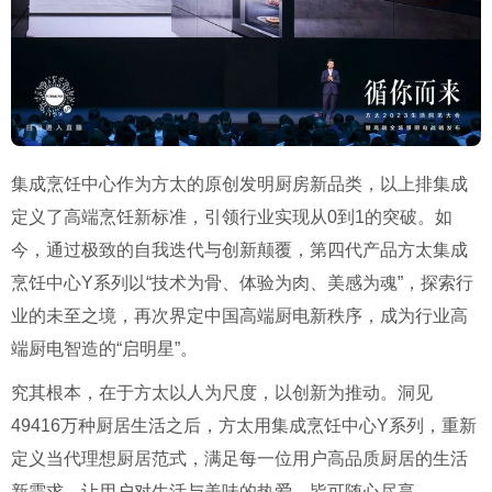
集成烹饪中心作为方太的原创发明厨房新品类，以上排集成
定义了高端烹饪新标准，引领行业实现从0到1的突破。如
今，通过极致的自我迭代与创新颠覆，第四代产品方太集成
烹饪中心Y系列以“技术为骨、体验为肉、美感为魂”，探索行
业的未至之境，再次界定中国高端厨电新秩序，成为行业高
端厨电智造的“启明星”。
究其根本，在于方太以人为尺度，以创新为推动。洞见
49416万种厨居生活之后，方太用集成烹饪中心Y系列，重新
定义当代理想厨居范式，满足每一位用户高品质厨居的生活
新需求，让用户对生活与美味的热爱，皆可随心尽享。