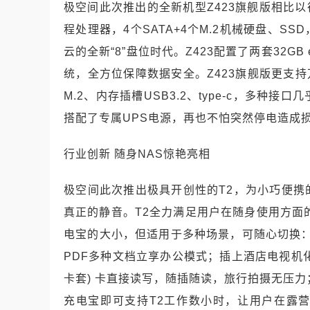
极空间此次推出的全新机型Z423旗舰版相比以往产品
程处理器，4个SATA+4个M.2机械硬盘、
云的全新“8”盘位时代。Z423配置了两套32
统，全方位保障数据安全。Z423旗舰版更支持
M.2、内存插槽USB3.2、type-c，多
搭配了专属UPS电源，再也不怕突然停电造成
行业创新 随身NAS惊艳亮相
极空间此次推出极具开创性的T2，为小巧便
真正的静音。T2全力满足用户在随身使用方面
电宝的大小，但适用于多种场景，可随心切换：
PDF多种文档立享办公模式；插上酒店电视机化身M
卡套) 卡直接读写，随插随读，旅行拍摄无压力
充电宝即可支持T2工作数小时，让用户在露