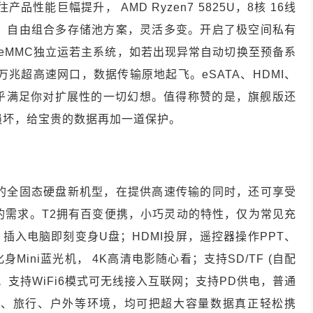
性能巨幅提升， AMD Ryzen7 5825U，8核 16线
SSD，自由组合多存储池方案，灵活多变。开启了极空间私有
GB eMMC独立运若主系统，如若出现异常自动切换至预备系
万兆超高速网口，数据传输原地起飞。eSATA、HDMI、
种接口几乎满足你对扩展性的一切幻想。值得称赞的是，旗舰版还
损坏，给宝贵的数据再加一道保护。
携的全固态硬盘新机型，在提供高速传输的同时，还可享受
的需求。T2拥有百变便携，小巧灵动的特性，仅为常见充
插入电脑即刻变身U盘；HDMI投屏，遥控器操作PPT、
ini蓝光机， 4K高清电影随心看；支持SD/TF (自配
；支持WiFi6模式可无线接入互联网；支持PD供电，普通
营、旅行、户外等环境，均可把超大容量数据真正轻松携