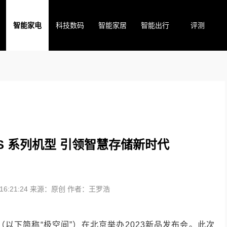
智能家电
科技数码
智能家居
智能出行
评测
AS 系列机型 引领智慧存储新时代
6:21:24
来源：原创
作者：王罗浩
（以下简称“极空间”）在北京举办2023新品发布会。此次