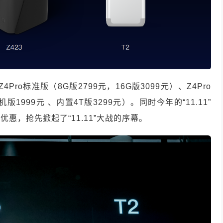
o标准版（8G版2799元，16G版3099元）、Z4Pro
机版1999元 、内置4T版3299元）。同时今年的“11.11”
惠，抢先掀起了“11.11”大战的序幕。