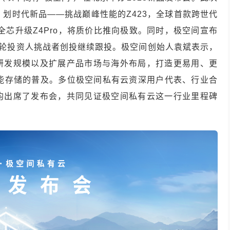
：划时代新品——挑战巅峰性能的Z423，全球首款跨世代
全芯升级Z4Pro，将质价比推向极致。同时，极空间宣布
一轮投资人挑战者创投继续跟投。极空间创始人袁斌表示，
I研发规模以及扩展产品市场与海外布局，打造更易用、更
智能存储的普及。多位极空间私有云资深用户代表、行业合
均出席了发布会，共同见证极空间私有云这一行业里程碑