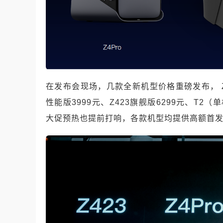
在发布会现场，几款全新机型价格重磅发布， Z4Pr
性能版3999元、Z423旗舰版6299元、T2（单
大促预热也提前打响，各款机型均提供高额首发优