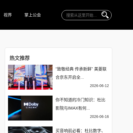
视界
掌上公会
热文推荐
“致敬经典 传承新鲜” 美菱联
合京东开启全...
2026-06-12
你不知道的冷门知识：杜比
影院与IMAX有何...
2026-06-16
买音响前必看：杜比数字、