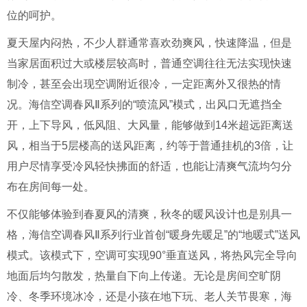
位的呵护。
夏天屋内闷热，不少人群通常喜欢劲爽风，快速降温，但是
当家居面积过大或楼层较高时，普通空调往往无法实现快速
制冷，甚至会出现空调附近很冷，一定距离外又很热的情
况。海信空调春风Ⅱ系列的“喷流风”模式，出风口无遮挡全
开，上下导风，低风阻、大风量，能够做到14米超远距离送
风，相当于5层楼高的送风距离，约等于普通挂机的3倍，让
用户尽情享受冷风轻快拂面的舒适，也能让清爽气流均匀分
布在房间每一处。
不仅能够体验到春夏风的清爽，秋冬的暖风设计也是别具一
格，海信空调春风Ⅱ系列行业首创“暖身先暖足”的“地暖式”送风
模式。该模式下，空调可实现90°垂直送风，将热风完全导向
地面后均匀散发，热量自下向上传递。无论是房间空旷阴
冷、冬季环境冰冷，还是小孩在地下玩、老人关节畏寒，海