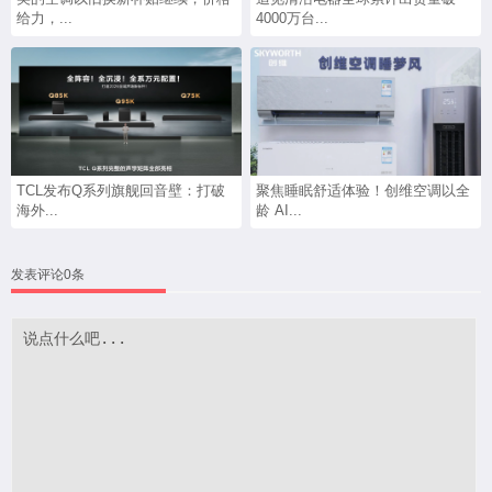
给力，...
4000万台...
TCL发布Q系列旗舰回音壁：打破
聚焦睡眠舒适体验！创维空调以全
海外...
龄 AI...
发表评论0条