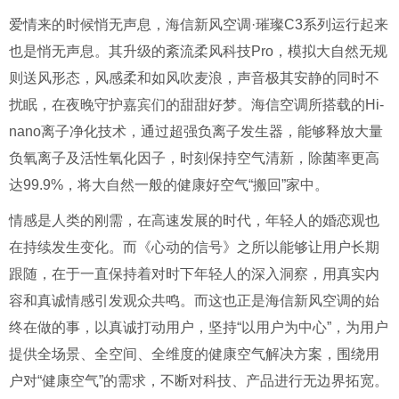
爱情来的时候悄无声息，海信新风空调·璀璨C3系列运行起来
也是悄无声息。其升级的紊流柔风科技Pro，模拟大自然无规
则送风形态，风感柔和如风吹麦浪，声音极其安静的同时不
扰眠，在夜晚守护嘉宾们的甜甜好梦。海信空调所搭载的Hi-
nano离子净化技术，通过超强负离子发生器，能够释放大量
负氧离子及活性氧化因子，时刻保持空气清新，除菌率更高
达99.9%，将大自然一般的健康好空气“搬回”家中。
情感是人类的刚需，在高速发展的时代，年轻人的婚恋观也
在持续发生变化。而《心动的信号》之所以能够让用户长期
跟随，在于一直保持着对时下年轻人的深入洞察，用真实内
容和真诚情感引发观众共鸣。而这也正是海信新风空调的始
终在做的事，以真诚打动用户，坚持“以用户为中心”，为用户
提供全场景、全空间、全维度的健康空气解决方案，围绕用
户对“健康空气”的需求，不断对科技、产品进行无边界拓宽。