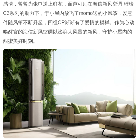
感情，曾曾为张巾送上鲜花，而芦可则在海信新风空调·璀璨
C3系列的助力下，于小屋内放飞了momo送的小风筝，爱意
伴随风筝不断升起，四组CP渐渐有了爱情的模样。作为心动
唤醒官的海信新风空调以澎湃大风量的新风，守护小屋内的
甜蜜美好时刻。