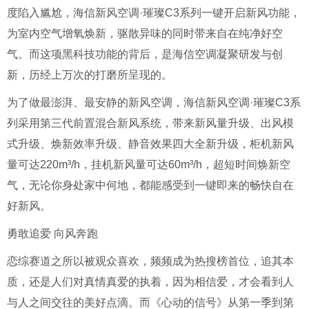
度陷入尴尬，海信新风空调·璀璨C3系列一键开启新风功能，
为室内空气增氧焕新，驱散异味的同时带来自在纯净好空
气。而这项黑科技功能的背后，是海信空调凝聚研发与创
新，历经上万次的打磨所呈现的。
为了做最澎湃、最安静的新风空调，海信新风空调·璀璨C3系
列采用第三代前置混合新风系统，带来新风量升级、出风模
式升级、焕新效率升级、静音效果四大全新升级，柜机新风
量可达220m³/h，挂机新风量可达60m³/h，超短时间焕新空
气，无论你身处家中何地，都能感受到一键即来的畅快自在
好新风。
勇敢追爱 向风奔跑
恋综赛道之所以被观众喜欢，频频成为热搜榜首位，追其本
质，还是人们对真情真爱的执着，因为相信爱，才会看到人
与人之间交往的美好点滴。而《心动的信号》从第一季到第