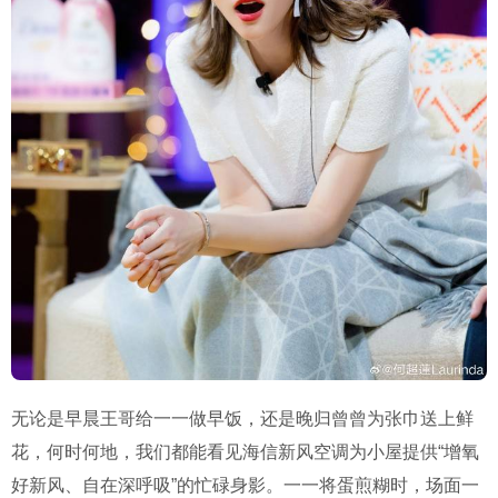
无论是早晨王哥给一一做早饭，还是晚归曾曾为张巾送上鲜
花，何时何地，我们都能看见海信新风空调为小屋提供“增氧
好新风、自在深呼吸”的忙碌身影。一一将蛋煎糊时，场面一