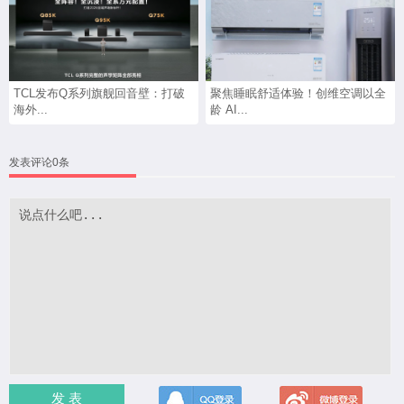
TCL发布Q系列旗舰回音壁：打破
聚焦睡眠舒适体验！创维空调以全
海外...
龄 AI...
发表评论0条
发 表