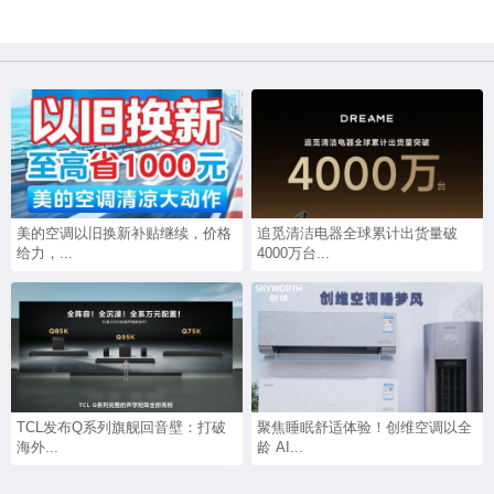
美的空调以旧换新补贴继续，价格
追觅清洁电器全球累计出货量破
给力，...
4000万台...
TCL发布Q系列旗舰回音壁：打破
聚焦睡眠舒适体验！创维空调以全
海外...
龄 AI...