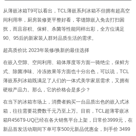
从薄嵌冰箱T9可以看出，TCL薄嵌系列冰箱不但拥有超高空
间利用率，厨房装修更平整好看，零缝隙嵌入免去打扫困
扰，而且容积、保鲜、杀菌等性能同样出彩，全方位满足
90、95后的新家装人群对品质生活的需求。
超高质价比 2023年装修/换新的最佳选择
在嵌入空隙、空间利用、箱体厚度等方面一骑绝尘，保鲜方
式、除菌净味、冷冻效果等方面也十分出色，可以说，TCL
薄嵌系列冰箱既满足了人们的一体式美学家居需求，又拥有
硬核产品力。那么，它的价格会是多少？
在当下的冰箱市场上，消费者购买一台品质出色的嵌入式冰
箱，往往需要花费数千元乃至上万。目前，TCL超薄零嵌冰
箱R456T9-UQ已经在各大销售平台上架，日常价3999元，在
新品首发活动期间下单可享500元新品优惠金，到手价 3499