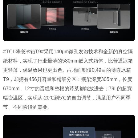
#TCL薄嵌冰箱T9#采用140μm微孔发泡技术和全新的真空隔
绝材料，实现了行业最薄的580mm嵌入式箱体，比普通冰箱
更轻薄，保温效果也更出色。占地面积仅0.49㎡的薄嵌冰箱
T9，却拥有456升容量和精细分区：搁架深度305mm，长度
670mm，12寸的蛋糕和整根的芹菜都能放进去；79L的超宽
幅变温区，实现从-20℃到5℃的自由调节，满足用户不同季
节、不同阶段的需要。