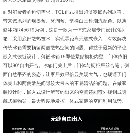
嵌入式冰箱成交额同比超过160%。
面对消费者的迫切需求，TCL正式推出超薄零嵌系列冰箱，
带来该系列的烟墨蓝、冰湖蓝、韵律白三种潮流配色。以薄
嵌冰箱R456T9为例，这是一款为一体式家居专门设计的冰
箱，采用底部散热技术，实现零距离无缝式嵌入，有效解决
传统冰箱需要预留两侧散热空间的问题。得益于最新的平稳
嵌入式铰链设计，薄嵌冰箱T9即使紧贴橱柜内壁，门体依旧
可以90°自由开合。冰箱门关上后，门体与橱柜严丝合缝，侧
面自然平齐的姿态，让家居效果倍显美观大气，也规避了门
体突出和两侧散热间隙较大带来的不易清洁的问题。在做家
装设计时，嵌入式设计所节约出来的空间还能额外规划成隐
藏式搁物架，最大程度地发挥一体式家装的空间利用优势。