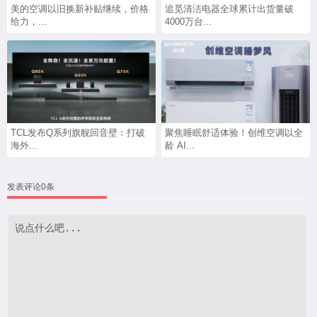
美的空调以旧换新补贴继续，价格
追觅清洁电器全球累计出货量破
给力，...
4000万台...
TCL发布Q系列旗舰回音壁：打破
聚焦睡眠舒适体验！创维空调以全
海外...
龄 AI...
发表评论0条