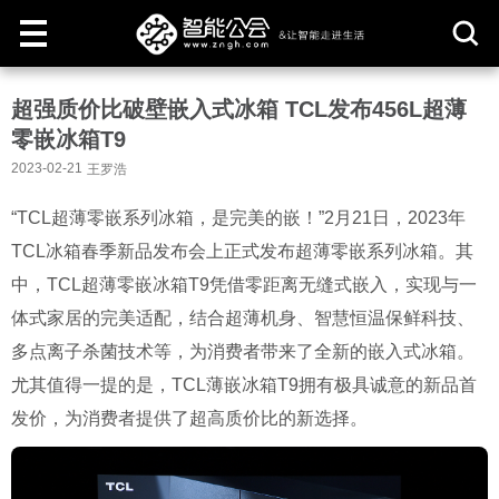
取
超强质价比破壁嵌入式冰箱 TCL发布456L超薄
消
零嵌冰箱T9
2023-02-21
王罗浩
“TCL超薄零嵌系列冰箱，是完美的嵌！”2月21日，2023年
TCL冰箱春季新品发布会上正式发布超薄零嵌系列冰箱。其
中，TCL超薄零嵌冰箱T9凭借零距离无缝式嵌入，实现与一
体式家居的完美适配，结合超薄机身、智慧恒温保鲜科技、
多点离子杀菌技术等，为消费者带来了全新的嵌入式冰箱。
尤其值得一提的是，TCL薄嵌冰箱T9拥有极具诚意的新品首
发价，为消费者提供了超高质价比的新选择。