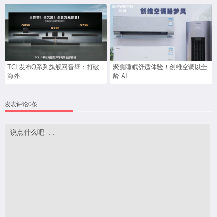
TCL发布Q系列旗舰回音壁：打破
聚焦睡眠舒适体验！创维空调以全
海外...
龄 AI...
发表评论0条