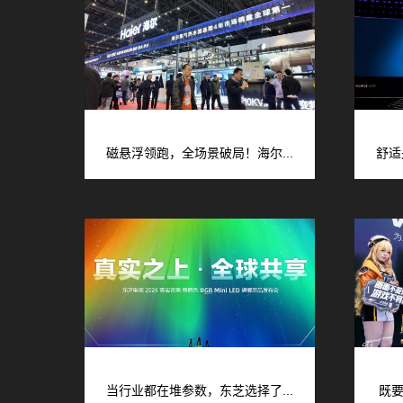
磁悬浮领跑，全场景破局！海尔...
舒适
当行业都在堆参数，东芝选择了...
既要