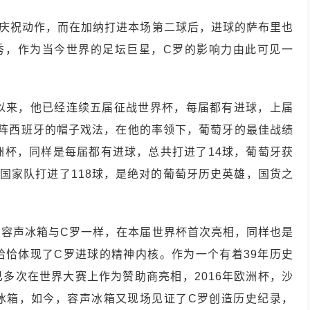
典庆祝动作，而在加纳打进本场第二球后，进球的萨布里也
秀，作为当今世界的足坛巨星，C罗的影响力由此可见一
杯以来，他已经连续五届征战世界杯，每届都有进球，上届
对阵西班牙的帽子戏法，在他的率领下，葡萄牙的最佳战绩
欧洲杯，同样是每届都有进球，总共打进了14球，葡萄牙获
国家队打进了118球，是绝对的葡萄牙历史英雄，国货之
，容声冰箱与C罗一样，在本届世界杯首次亮相，同样也是
，恰恰体现了C罗进球的精神内核。作为一个有着39年历史
多次在世界大赛上作为赞助商亮相，2016年欧洲杯，沙
冰箱，如今，容声冰箱又现场见证了C罗创造历史纪录，