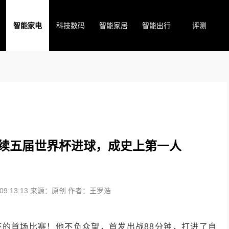
智能家电
科技数码
智能家居
智能出行
评测
连续五届世界杯进球，成史上第一人
9:13:13
来源：原创
作者：王罗浩
杯的首场比赛！他不负众望，首发出战88分钟，打进了自