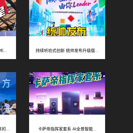
...
持续听劝式创新 统帅发布升级版...
...
卡萨帝指挥家套系 AI全景智能...