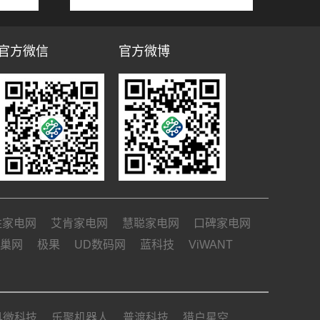
官方微信
官方微博
姓家电网
艾肯家电网
慧聪家电网
口碑家电网
巢网
极果
UD数码网
蓝科技
ViWANT
具微科技
乐聚机器人
普渡科技
猎户星空