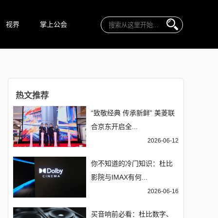
视界
掌上公会
热文推荐
“致敬经典 传承新鲜” 美菱联
合京东开启全...
2026-06-12
你不知道的冷门知识：杜比
影院与IMAX有何...
2026-06-16
买音响前必看：杜比数字、