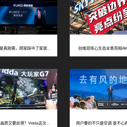
是真刚需，顾家踩中了家居...
创维双核心生态全景亮相AWE
画质又要丝滑？Vidda这次...
用户要的不只是空调 是不心疼的