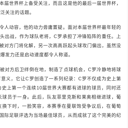
在本届世界杯上备受关注，而且这是他的最后一届世界杯，
广泛关注的话题。
幕令人动容，他的动力毋庸置疑。面对本届世界杯最年轻的
箭头出战，作为球队老将，C罗承担了冲锋陷阵的重任。上
刀被对方门将化解，另一次高高跃起头球攻门偏出，虽然没
论爆发力还是启动速度都令人称道。
，被对方后卫绊倒在地，制造了点球机会，C罗冷静地将球
有意义，它让C罗创造了一系列纪录：C罗不仅成为史上第
为史上第一个连续10届世界大赛都有进球的球员，同时还
长球员于一身。此后，队友菲里克斯和莱奥相继进球，葡
队友换下时，一脸笑容，本赛季在曼联饱受争议后，在葡萄
被国际足联评选为当场最佳球员，从而成就了这个完美的纪