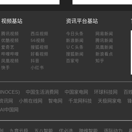
视频基站
资讯平台基站
腾讯视频
西瓜视频
今日头条
网易新闻
优酷视频
56视频
新浪新闻
腾讯新闻
爱奇艺
搜狐视频
ＵＣ头条
凤凰新闻
哔哩哔哩
好看视频
搜狐新闻
新浪看点
凤凰视频
抖音
百家号
知乎
快手
小红书
NOCES)
中国生活消费网
中国家电网
环球科技网
百
资讯网
小熊在线网
智电网
千龙网科技
天极网家电
锋
AI中国网
创
九章云极
五八智能
优必选
跨维智能
逐际动力