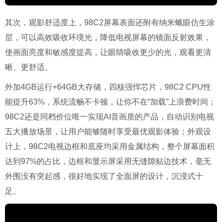
其次，观影舒适度上，98C2屏幕表面还附有纳米蛾眼仿生涂
层，可以高效吸收环境光，降低电视屏幕的镜面反射效果，
使画面亮度和敏感度提高，让眼睛吸收更少的光，观看更清
晰、更舒适。
外加4GB运行+64GB大存储，四核强悍芯片，98C2 CPU性
能提升63%，系统流畅不卡顿，让你不在“加载”上浪费时间；
98C2还是同档价位唯一实现AI音画质的产品，自动识别电视
五大播放场景，让用户能够随时享受最优观影体验；外观设
计上，98C2电视边框和底座均采用金属结构，整个屏幕面积
达到97%的占比，边框和显示屏采用无缝隙贴边技术，毫无
外围没有突起感，很好地实现了全面屏的设计，沉浸式十
足。