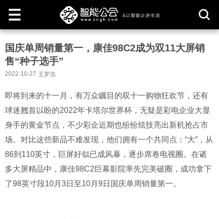
取
国庆单周销量第一，康佳98C2成为双11大屏销
消
售“种子选手”
2022-10-27
王罗浩
即将到来的十一月，有万众瞩目的双十一购物狂欢节，还有
球迷翘首以盼的2022年卡塔尔世界杯，无疑是彩电企业大显
身手的黄金节点，不少彩企近期也纷纷炫技亮出新机抢占市
场。对比这些新品不难发现，他们拥有一个共同点：“大”，从
86到110英寸，巨屏好似已成风暴，逐步席卷电视圈。在诸
多大屏精品中，康佳98C2巨幕影院率先完美破圈，成功拿下
了98英寸段10月3日至10月9日国庆单周销量第一。