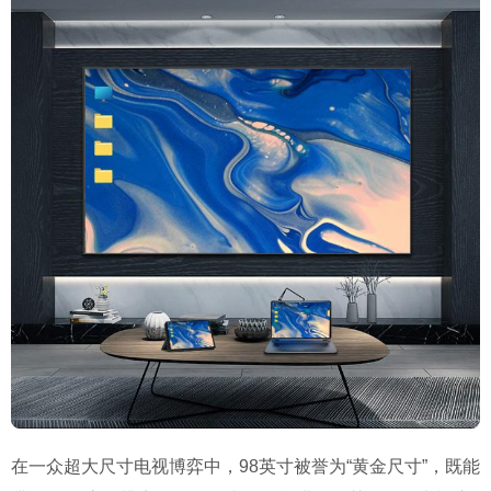
在一众超大尺寸电视博弈中，98英寸被誉为“黄金尺寸”，既能