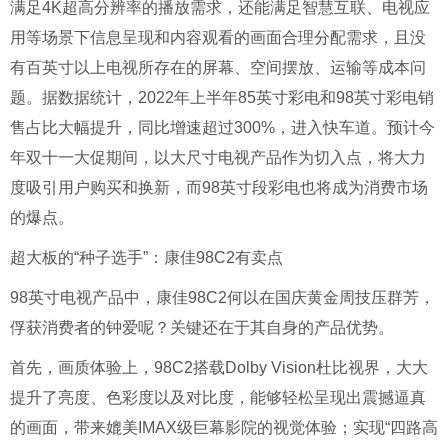
满足4K超高分辨率的播放需求，还能满足智慧互联、电视应
用等场景下信息呈现和内容观看的画面合理分配需求，且没
有百英寸以上电视所存在的屏幕、空间摆放、运输等成本问
题。据数据统计，2022年上半年85英寸彩电和98英寸彩电销
售占比大幅提升，同比增速超过300%，进入快车道。预计今
年双十一大促期间，以大尺寸电视产品作为切入点，将大力
度吸引用户购买和换新，而98英寸段彩电也将成为消费市场
的爆点。
超大板的“种子选手”：康佳98C2有卖点
98英寸电视产品中，康佳98C2何以在国庆黄金周技压群芳，
俘获消费者的钟爱呢？关键还在于其自身的产品优势。
首先，画质体验上，98C2搭载Dolby Vision杜比视界，大大
提升了亮度、色彩度以及对比度，能够轻松呈现出震撼逼真
的画面，带来媲美IMAX级巨幕影院的视觉体验；实现“四路高