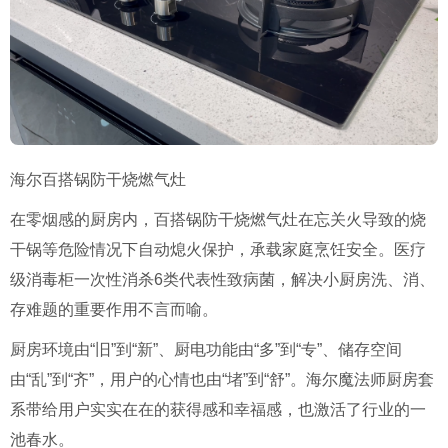
海尔百搭锅防干烧燃气灶
在零烟感的厨房内，百搭锅防干烧燃气灶在忘关火导致的烧
干锅等危险情况下自动熄火保护，承载家庭烹饪安全。医疗
级消毒柜一次性消杀6类代表性致病菌，解决小厨房洗、消、
存难题的重要作用不言而喻。
厨房环境由“旧”到“新”、厨电功能由“多”到“专”、储存空间
由“乱”到“齐”，用户的心情也由“堵”到“舒”。海尔魔法师厨房套
系带给用户实实在在的获得感和幸福感，也激活了行业的一
池春水。