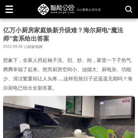
取
亿万小厨房家庭焕新升级难？海尔厨电“魔法
消
师”套系给出答案
2022-09-26
口碑家电网
想象下，全家人捋起袖子洗、切、炒、炖，家里一下子热气
腾腾幸福了起来。然而厨房空间小、油烟大、厨电杂、功能
少、清洁繁重却让人头疼.....这样煎熬日子还遥遥无期吗？海
尔厨电已给出全新答案。