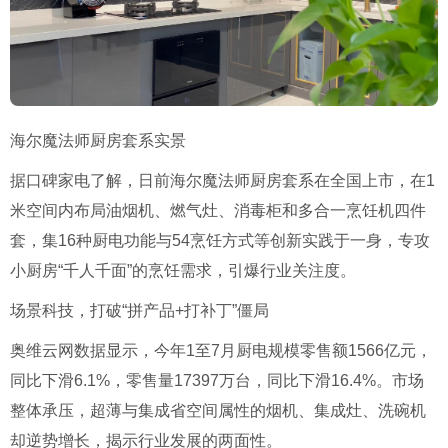
海尔魔法师厨房套系实景
据口碑家电了解，日前海尔魔法师厨房套系在全国上市，在1
米空间内布局油烟机、燃气灶、消毒柜和多合一烹饪机四件
套，集16种厨电功能与54烹饪方式等创新实践于一身，专攻
小厨房“千人千面”的烹饪需求，引爆行业关注度。
场景科技，打破“拼产品+打补丁”僵局
奥维云网数据显示，今年1至7月厨电规模零售额1566亿元，
同比下滑6.1%，零售量17397万台，同比下滑16.4%。市场
整体承压，超薄与集成省空间属性的烟机、集成灶、洗碗机
却逆势增长，揭示行业发展的两面性。