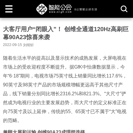
取
大客厅用户“闭眼入”！ 创维全通道120Hz高刷巨
消
幕90A23惊喜来袭
2022-09-15
刘明轩
随着生活水平的提高以及显示技术的成熟发展，大屏电视在
市场上的受欢迎程度不断提升。据GfK中怡康数据显示，今
年“6·18”期间，电视市场75英寸线上销量同比增长117.6%，
90英寸及98英寸产品的市场规模增幅更远高于其他尺寸产
品，线下销量分别同比增长2316.2%和821.3%。“大尺寸”俨
然成为电视行业的主要发展趋势，而大尺寸的定义标准正在
向75英寸及以上延伸，传统的55、65英寸已不属于“大”电视
的范畴。
兼顾大屏和运输 创维90A23成理想选择