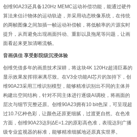
创维90A23还具备120Hz MEMC运动补偿功能，能通过硬件
算法来估计物体的运动轨迹，并采用动态映像系统，在传统
的两帧图像之间加插一帧运动补偿帧，将低帧率的片源实时
提升，从而避免出现画面抖动、重影以及拖尾等问题，让画
面看起来更加清晰流畅。
音画俱佳 享受影院级沉浸体验
创维凭借多年的画质技术深耕，将这块4K 120Hz超清巨幕的
显示效果发挥得淋漓尽致。在V3全功能AI芯片的加持下，创
维90A23采用三维识别模型，能够精准识别出不同的主体并
构建出空间结构，针对不同主体进行逐级AI调校，将画面的
层次与细节完整还原。创维90A23拥有10 bit色深，可呈现超
过10.7亿种色彩，让颜色还原更细腻，过渡更自然。在色准
方面，创维90A23达到ΔE=1.2的原彩高色准，表现达到广播
级专业监视器的标准，能够精准细腻地还原真实世界。