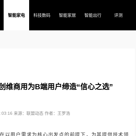
智能家电
科技数码
智能家居
智能出行
评测
，创维商用为B端用户缔造“信心之选”
03:16
来源：联盟动态
作者：王罗浩
在以用户需求为核心出发点的前提下，为其提供技术领