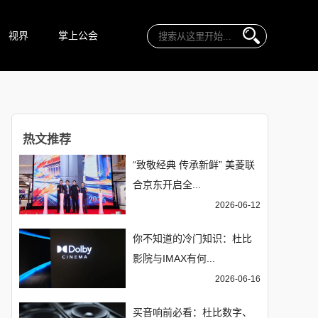
视界
掌上公会
热文推荐
“致敬经典 传承新鲜” 美菱联
合京东开启全...
2026-06-12
你不知道的冷门知识：杜比
影院与IMAX有何...
2026-06-16
买音响前必看：杜比数字、